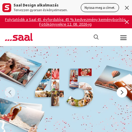
Saal Design alkalmazás
Nyissa meg a címet.
Tervezzen gyorsan és kényelmesen.
Folytatódik a Saal 45. évfordulója: 45 % kedvezmény keményborítós
Fotókönyvekre 12. 08. 2026-ig