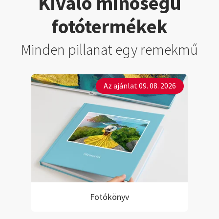
Kiváló minőségű
fotótermékek
Minden pillanat egy remekmű
Az ajánlat 09. 08. 2026
Fotókönyv