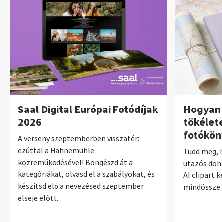
Saal Digital Európai Fotódíjak
Hogyan 
2026
tökélet
fotókön
A verseny szeptemberben visszatér:
ezúttal a Hahnemühle
Tudd meg, 
közreműködésével! Böngészd át a
utazós doh
kategóriákat, olvasd el a szabályokat, és
AI clipart 
készítsd elő a nevezésed szeptember
mindössze 
elseje előtt.