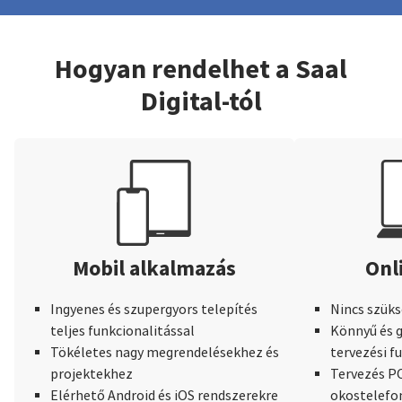
Hogyan rendelhet a Saal
Digital-tól
Mobil alkalmazás
Onl
Ingyenes és szupergyors telepítés
Nincs szüks
teljes funkcionalitással
Könnyű és g
Tökéletes nagy megrendelésekhez és
tervezési f
projektekhez
Tervezés PC
Elérhető Android és iOS rendszerekre
okostelefo