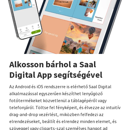
Alkosson bárhol a Saal
Digital App segítségével
Az Android és iOS rendszerre is elérhető Saal Digital
alkalmazással egyszerűen készíthet lenyűgöző
fotótermékeket közvetlenül a táblagépéről vagy
telefonjáról. Töltse fel fényképeit, és élvezze az intuitív
drag-and-drop vezérlést, miközben felfedezi az
elrendezéseket, beállít és elrendez minden elemet, és
szöveggel vagy cliparts-szal személyes hangot ad