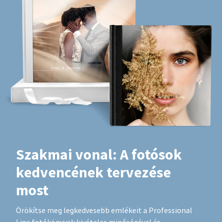
Szakmai vonal: A fotósok
kedvencének tervezése
most
Örökítse meg legkedvesebb emlékeit a Professional