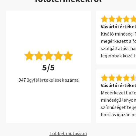
Vásárlói értékel
Kiváló minőség.
megérkezett a fo
szolgáltatást ha
legjobbak közé 
A telepített szo
5/5
erről is hasonló
könnyen használ
347
ügyfélértékelések
száma
lehetőség.
Vásárlói értékel
Megérkezett a f
minőségű lenyo
színhűséget telje
borítás igazán p
a bőr kötéssell
Többet mutasson