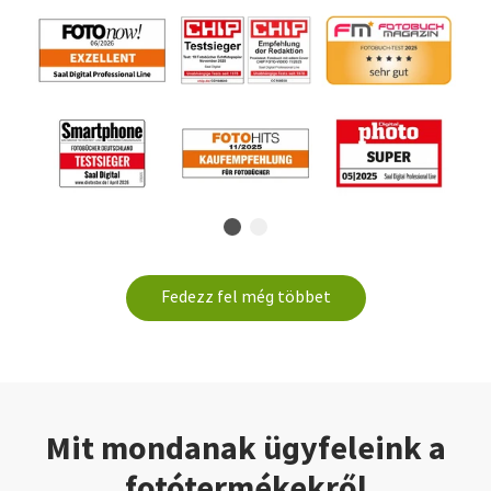
Fedezz fel még többet
Mit mondanak ügyfeleink a
fotótermékekről