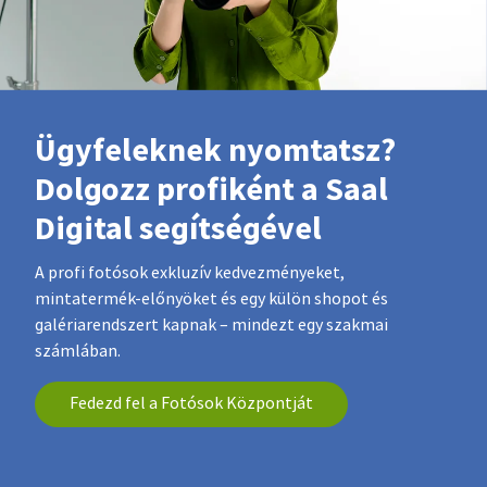
Ügyfeleknek nyomtatsz?
Dolgozz profiként a Saal
Digital segítségével
A profi fotósok exkluzív kedvezményeket,
mintatermék-előnyöket és egy külön shopot és
galériarendszert kapnak – mindezt egy szakmai
számlában.
Fedezd fel a Fotósok Központját