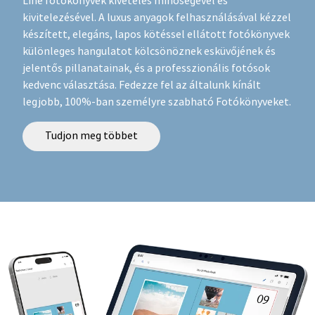
Line fotókönyvek kivételes minőségével és
kivitelezésével. A luxus anyagok felhasználásával kézzel
készített, elegáns, lapos kötéssel ellátott fotókönyvek
különleges hangulatot kölcsönöznek esküvőjének és
jelentős pillanatainak, és a professzionális fotósok
kedvenc választása. Fedezze fel az általunk kínált
legjobb, 100%-ban személyre szabható Fotókönyveket.
Tudjon meg többet